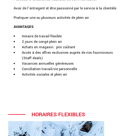
Avoir de l’entregent et être passionné par le service à la clientèle
Pratiquer une ou plusieurs activités de plein air
AVANTAGES
Horaire de travail flexible
2 jours de congé plein air
Achats en magasin : prix coûtant
Accès à des offres exclusives auprès de nos fournisseurs
(Staff deals)
Vacances annuelles généreuses
Conciliation travail/vie personnelle
Activités sociales et plein air
HORAIRES FLEXIBLES
VACANCES GÉNÉREUSES
INTÉGRATION ET FORMATION
RABAIS EMPLOYÉ
PROGRAMME DE RECONNAISSANCE