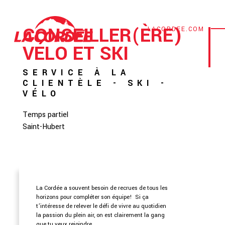
CONSEILLER(ÈRE)
LACORDEE.COM
VÉLO ET SKI
SERVICE À LA
CLIENTÈLE
-
SKI
-
VÉLO
Temps partiel
Saint-Hubert
La Cordée a souvent besoin de recrues de tous les
horizons pour compléter son équipe! Si ça
t’intéresse de relever le défi de vivre au quotidien
la passion du plein air, on est clairement la gang
que tu veux rejoindre.