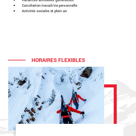
Conciliation travail/vie personnelle
Activités sociales et plein air
HORAIRES FLEXIBLES
VACANCES GÉNÉREUSES
INTÉGRATION ET FORMATION
RABAIS EMPLOYÉ
PROGRAMME DE RECONNAISSANCE
Le bien-être au