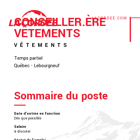
CONSEILLER.ÈRE
LACORDEE.COM
VÊTEMENTS
VÊTEMENTS
Temps partiel
Québec - Lebourgneuf
Sommaire du poste
Date d'entrée en fonction
Dès que possible
Salaire
à discuter
Statut de l'emploi